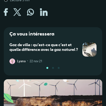
Lecture
3
mn
Ça vous intéressera
Gaz de ville : qu’est-ce que c’est et
Hauss
quelle différence avec le gaz naturel ?
comp
sa fa
·
Lyana
22 nov 21
J