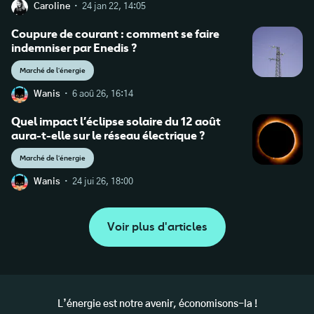
·
Caroline
24 jan 22, 14:05
Natural Gas Extraction | Exploration to Transportation [4
Coupure de courant : comment se faire
indemniser par Enedis ?
Steps]
Marché de l'énergie
·
Wanis
6 aoû 26, 16:14
Quel impact l’éclipse solaire du 12 août
IFPEN | Tout savoir sur le gaz naturel
aura-t-elle sur le réseau électrique ?
Marché de l'énergie
·
Wanis
24 jui 26, 18:00
Voir plus d'articles
L’énergie est notre avenir, économisons-la !