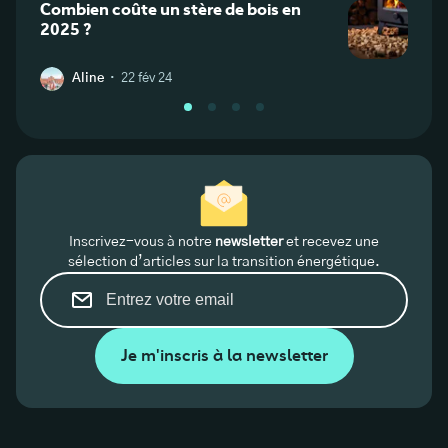
Combien coûte un stère de bois en
Y a-t
2025 ?
en Fr
·
Aline
22 fév 24
H
Inscrivez-vous à notre
newsletter
et recevez une
sélection d’articles sur la transition énergétique.
Je m'inscris à la newsletter