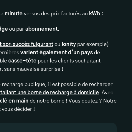
 la
minute
versus des prix facturés au
kWh
;
dge
ou par
abonnement
.
t son succès fulgurant
ou
Ionity
par exemple)
ernières
varient également d’un pays
de
able
casse-tête
pour les clients souhaitant
t sans mauvaise surprise !
 recharge publique, il est possible de recharger
stallant une borne de recharge à domicile
. Avec
n clé en main
de notre borne ! Vous doutez ? Notre
 vous décider !