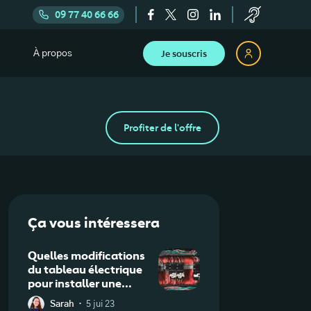
09 77 40 66 66
Je souscris
À propos
Profiter de l'offre
Ça vous intéressera
Quelles modifications
du tableau électrique
pour installer une
borne de recharge ?
·
Sarah
5 jui 23