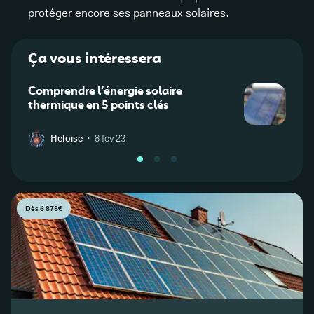
protéger encore ses panneaux solaires.
Ça vous intéressera
Comprendre l’énergie solaire
Qu'es
thermique en 5 points clés
·
Héloïse
8 fév 23
A
Dès 6 878€