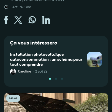
Mise à jour le
8 août 2023 à 09:35
Lecture
3
mn
Ça vous intéressera
Installation photovoltaïque
Assu
autoconsommation : un schéma pour
garan
tout comprendre
de p
·
Caroline
2 aoû 22
J
549.0€