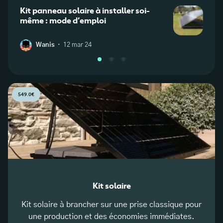
Kit panneau solaire à installer soi-
Kit s
même : mode d’emploi
élect
·
Wanis
12 mar 24
W
549.0€
Kit solaire
Kit solaire à brancher sur une prise classique pour
une production et des économies immédiates.