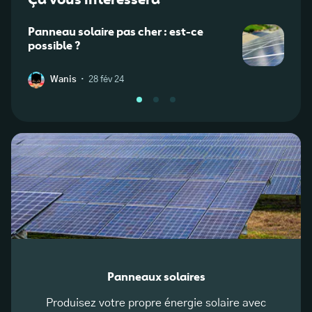
Panneau solaire pas cher : est-ce
Pann
possible ?
: que
·
Wanis
28 fév 24
S
Panneaux solaires
Produisez votre propre énergie solaire avec