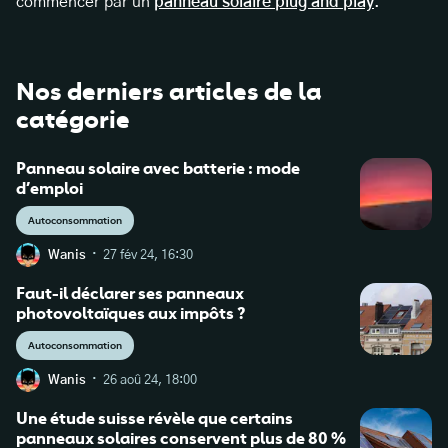
commencer par un
panneau solaire plug and play
.
Nos derniers articles de la
catégorie
Panneau solaire avec batterie : mode
d’emploi
Autoconsommation
·
Wanis
27 fév 24, 16:30
Faut-il déclarer ses panneaux
photovoltaïques aux impôts ?
Autoconsommation
·
Wanis
26 aoû 24, 18:00
Une étude suisse révèle que certains
panneaux solaires conservent plus de 80 %