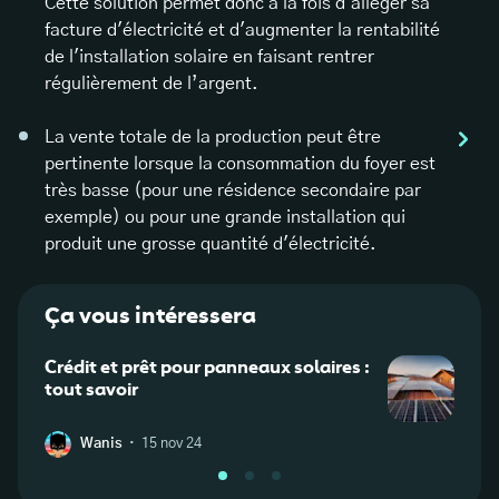
Cette solution permet donc à la fois d'alléger sa
facture d'électricité et d'augmenter la rentabilité
de l'installation solaire en faisant rentrer
régulièrement de l’argent.
La vente totale de la production peut être
pertinente lorsque la consommation du foyer est
très basse (pour une résidence secondaire par
exemple) ou pour une grande installation qui
produit une grosse quantité d'électricité.
Ça vous intéressera
Crédit et prêt pour panneaux solaires :
Que 
tout savoir
solai
·
Wanis
15 nov 24
W