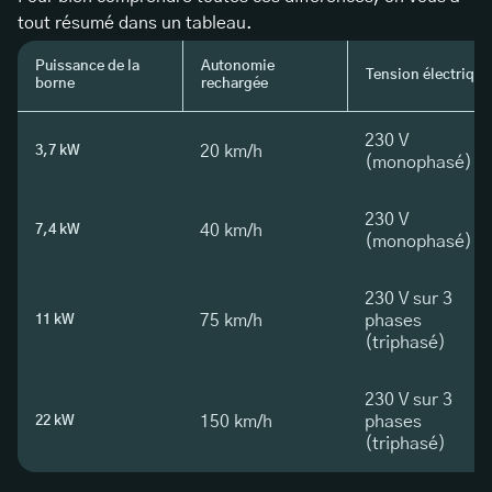
tout résumé dans un tableau.
Puissance de la
Autonomie
Tension électrique
borne
rechargée
230 V
20 km/h
3,7 kW
(monophasé)
230 V
40 km/h
7,4 kW
(monophasé)
230 V sur 3
75 km/h
phases
11 kW
(triphasé)
230 V sur 3
150 km/h
phases
22 kW
(triphasé)