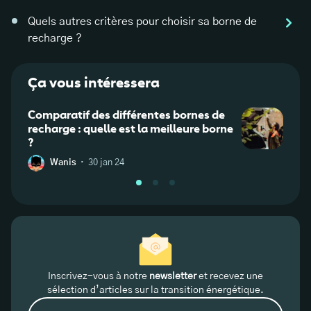
Quels autres critères pour choisir sa borne de
recharge ?
Ça vous intéressera
Comparatif des différentes bornes de
Comm
recharge : quelle est la meilleure borne
recha
?
·
Wanis
30 jan 24
S
Inscrivez-vous à notre
newsletter
et recevez une
sélection d’articles sur la transition énergétique.